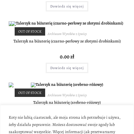
Dowiedz się więcej
OUT OF STOCK
Archiwum Wyrobów z żywicy
Talerzyk na biżuterię (czarno-perłowy ze złotymi drobinkami)
0.00
zł
Dowiedz się więcej
OUT OF STOCK
Archiwum Wyrobów z żywicy
Talerzyk na biżuterię (srebrno-różowy)
0.00
zł
Koty nie lubią ciasteczek, ale moja strona ich potrzebuje i używa,
żeby działała poprawnie. Możesz dostosować swoje zgody lub
Dowiedz się więcej
zaakceptować wszystkie. Więcej informacji jak przetwarzamy