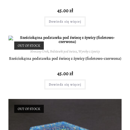
45.00
zł
Dowiedz się więcej
OUT OF STOCK
Mroczny Urok
,
Podstawki pod świece
,
Wyroby z żywicy
Sześciokątna podstawka pod świecę z żywicy (fioletowo-czerwona)
45.00
zł
Dowiedz się więcej
OUT OF STOCK