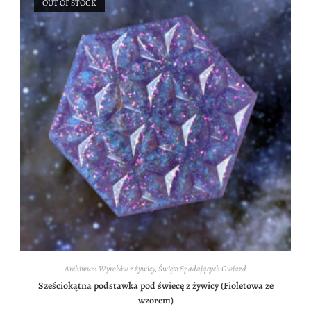
OUT OF STOCK
Archiwum Wyrobów z żywicy
,
Święto Spadających Gwiazd
Sześciokątna podstawka pod świecę z żywicy (Fioletowa ze
wzorem)