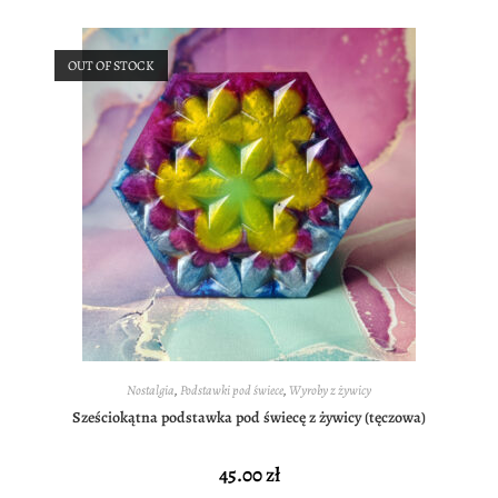
OUT OF STOCK
Nostalgia
,
Podstawki pod świece
,
Wyroby z żywicy
Sześciokątna podstawka pod świecę z żywicy (tęczowa)
45.00
zł