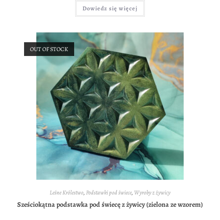
Dowiedz się więcej
OUT OF STOCK
Leśne Królestwo
,
Podstawki pod świece
,
Wyroby z żywicy
Sześciokątna podstawka pod świecę z żywicy (zielona ze wzorem)