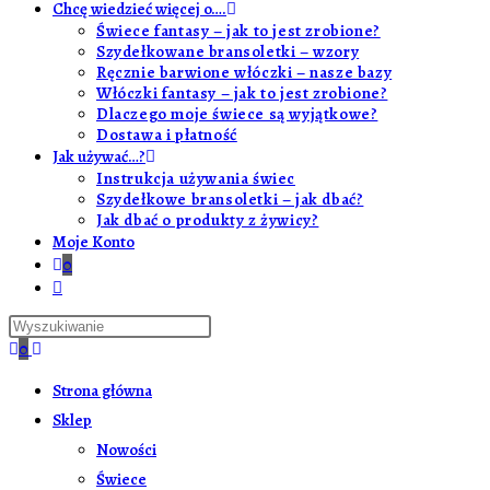
Chcę wiedzieć więcej o….
Świece fantasy – jak to jest zrobione?
Szydełkowane bransoletki – wzory
Ręcznie barwione włóczki – nasze bazy
Włóczki fantasy – jak to jest zrobione?
Dlaczego moje świece są wyjątkowe?
Dostawa i płatność
Jak używać…?
Instrukcja używania świec
Szydełkowe bransoletki – jak dbać?
Jak dbać o produkty z żywicy?
Moje Konto
0
0
Strona główna
Sklep
Nowości
Świece