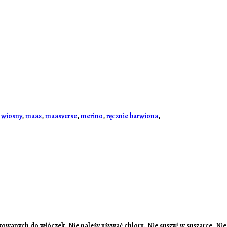
 wiosny
,
maas
,
maasverse
,
merino
,
ręcznie barwiona
,
owanych do włóczek. Nie należy używać chloru. Nie suszyć w suszarce. Nie