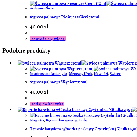
Archwium Świec
Świeca palmowa Pieśniarz Cieni 110ml
40.00
zł
Dowiedz się więcej
Podobne produkty
Inspirowane fantastyką
,
Mroczny Urok
,
Nowości
,
Świece
Świeca palmowa Wąpierz 110ml
40.00
zł
Dodaj do koszyka
Nowości
,
Ręcznie barwione włóczki
Ręcznie barwiona włóczka Łaskawy Czytelniku (Gładka 230