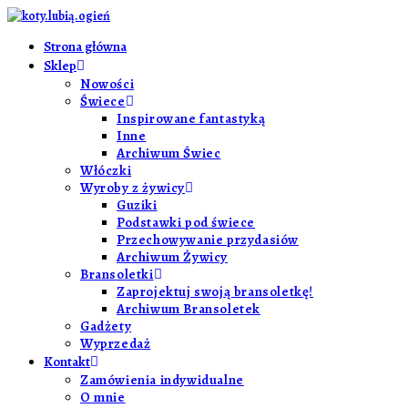
Strona główna
Sklep
Nowości
Świece
Inspirowane fantastyką
Inne
Archiwum Świec
Włóczki
Wyroby z żywicy
Guziki
Podstawki pod świece
Przechowywanie przydasiów
Archiwum Żywicy
Bransoletki
Zaprojektuj swoją bransoletkę!
Archiwum Bransoletek
Gadżety
Wyprzedaż
Kontakt
Zamówienia indywidualne
O mnie