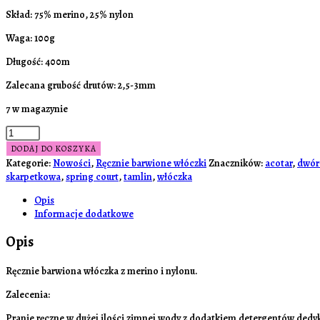
Skład: 75% merino, 25% nylon
Waga: 100g
Długość: 400m
Zalecana grubość drutów: 2,5-3mm
7 w magazynie
DODAJ DO KOSZYKA
Kategorie:
Nowości
,
Ręcznie barwione włóczki
Znaczników:
acotar
,
dwór
skarpetkowa
,
spring court
,
tamlin
,
włóczka
Opis
Informacje dodatkowe
Opis
Ręcznie barwiona włóczka z merino i nylonu.
Zalecenia:
Pranie ręczne w dużej ilości zimnej wody z dodatkiem detergentów dedyk