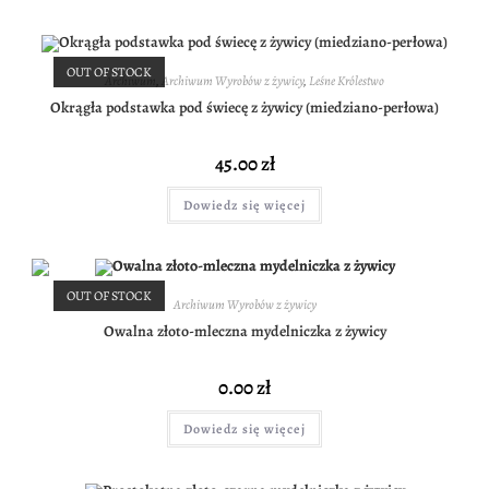
OUT OF STOCK
Archiwum
,
Archiwum Wyrobów z żywicy
,
Leśne Królestwo
Okrągła podstawka pod świecę z żywicy (miedziano-perłowa)
45.00
zł
Dowiedz się więcej
OUT OF STOCK
Archiwum Wyrobów z żywicy
Owalna złoto-mleczna mydelniczka z żywicy
0.00
zł
Dowiedz się więcej