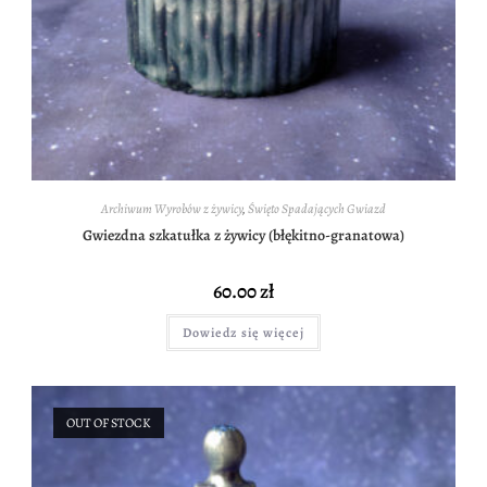
Archiwum Wyrobów z żywicy
,
Święto Spadających Gwiazd
Gwiezdna szkatułka z żywicy (błękitno-granatowa)
60.00
zł
Dowiedz się więcej
OUT OF STOCK