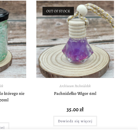
OUT OF STOCK
ek
Archiwum Pachnidełek
o którego nie
Pachnidełko Wigor 6ml
200ml
35.00
zł
Dowiedz się więcej
cej