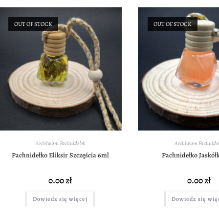
OUT OF STOCK
OUT OF STOCK
Archiwum Pachnidełek
Archiwum Pachnideł
Pachnidełko Eliksir Szczęścia 6ml
Pachnidełko Jaskół
0.00
zł
0.00
zł
Dowiedz się więcej
Dowiedz się wię