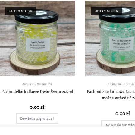
OUT OF STOCK
OUT OF STOCK
Archiwum Pachnidełek
Archiwum Pachnideł
Pachnidełko kulkowe Dwór Świtu 200ml
Pachnidełko kulkowe Las, d
można wchodzić 
0.00
zł
0.00
zł
Dowiedz się więcej
Dowiedz się wię