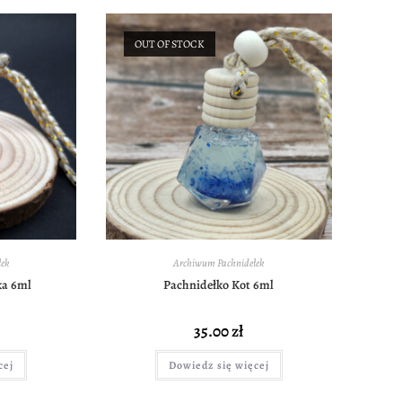
OUT OF STOCK
ek
Archiwum Pachnidełek
ka 6ml
Pachnidełko Kot 6ml
35.00
zł
cej
Dowiedz się więcej