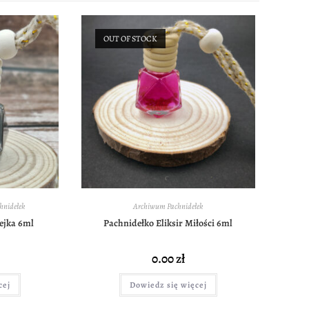
OUT OF STOCK
hnidełek
Archiwum Pachnidełek
ejka 6ml
Pachnidełko Eliksir Miłości 6ml
0.00
zł
cej
Dowiedz się więcej