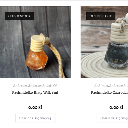
OUT OF STOCK
OUT OF STOCK
Archiwum
,
Archiwum Pachnidełek
Archiwum
,
Archiwum Pac
Pachnidełko Biały Wilk 6ml
Pachnidełko Czarodzi
0.00
zł
0.00
zł
Dowiedz się więcej
Dowiedz się wię