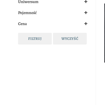
Uniwersum
Wyprzedane
Harry Potter
(7)
Pojemność
Maasverse
(1)
6ml
Cena
Wiedźmin
(4)
200ml
FILTRUJ
WYCZYŚĆ