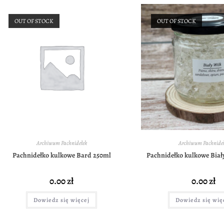
OUT OF STOCK
OUT OF STOCK
Archiwum Pachnidełek
Archiwum Pachnideł
Pachnidełko kulkowe Bard 250ml
Pachnidełko kulkowe Biał
0.00
zł
0.00
zł
Dowiedz się więcej
Dowiedz się wię