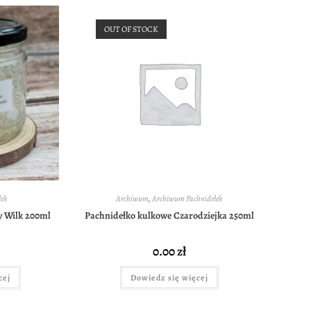
OUT OF STOCK
ek
Archiwum
,
Archiwum Pachnidełek
y Wilk 200ml
Pachnidełko kulkowe Czarodziejka 250ml
0.00
zł
cej
Dowiedz się więcej