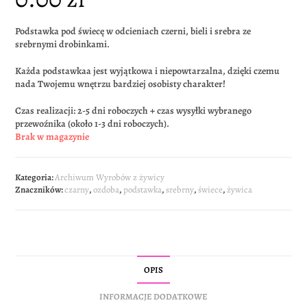
Podstawka pod świecę w odcieniach czerni, bieli i srebra ze
srebrnymi drobinkami.
Każda podstawkaa jest wyjątkowa i niepowtarzalna, dzięki czemu
nada Twojemu wnętrzu bardziej osobisty charakter!
Czas realizacji: 2-5 dni roboczych + czas wysyłki wybranego
przewoźnika (około 1-3 dni roboczych).
Brak w magazynie
Kategoria:
Archiwum Wyrobów z żywicy
Znaczników:
czarny
,
ozdoba
,
podstawka
,
srebrny
,
świece
,
żywica
OPIS
INFORMACJE DODATKOWE