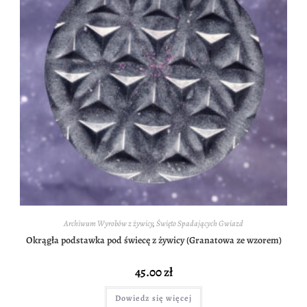
Archiwum Wyrobów z żywicy
,
Święto Spadających Gwiazd
Okrągła podstawka pod świecę z żywicy (Granatowa ze wzorem)
45.00
zł
Dowiedz się więcej