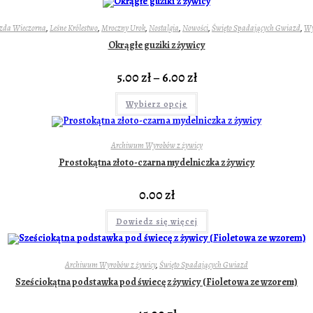
zda Wieczorna
,
Leśne Królestwo
,
Mroczny Urok
,
Nostalgia
,
Nowości
,
Święto Spadających Gwiazd
,
Wy
Okrągłe guziki z żywicy
5.00
zł
–
6.00
zł
Wybierz opcje
Archiwum Wyrobów z żywicy
Prostokątna złoto-czarna mydelniczka z żywicy
0.00
zł
Dowiedz się więcej
Archiwum Wyrobów z żywicy
,
Święto Spadających Gwiazd
Sześciokątna podstawka pod świecę z żywicy (Fioletowa ze wzorem)