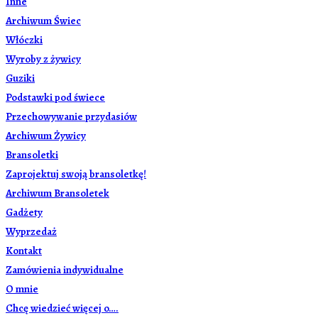
Inne
Archiwum Świec
Włóczki
Wyroby z żywicy
Guziki
Podstawki pod świece
Przechowywanie przydasiów
Archiwum Żywicy
Bransoletki
Zaprojektuj swoją bransoletkę!
Archiwum Bransoletek
Gadżety
Wyprzedaż
Kontakt
Zamówienia indywidualne
O mnie
Chcę wiedzieć więcej o….