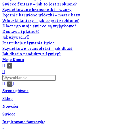
Świece fantasy – jak to jest zrobione?
Szydełkowane bransoletki – wzory
Ręcznie barwione włóczki – nasze bazy
Włóczki fantasy – jak to jest zrobione?
Dlaczego moje świece są wyjątkowe?
Dostawa i płatność
Jak używać…?
Instrukcja używania świec
Szydełkowe bransoletki – jak dbać?
Jak dbać o produkty z żywicy?
Moje Konto
0
0
Strona główna
Sklep
Nowości
Świece
Inspirowane fantastyką