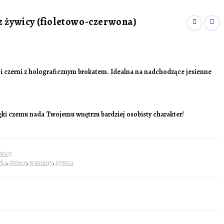
z żywicy (fioletowo-czerwona)
 i czerni z holograficznym brokatem. Idealna na nadchodzące jesienne
ęki czemu nada Twojemu wnętrzu bardziej osobisty charakter!
wicy
wka
,
świece
,
wampiry
,
żywica