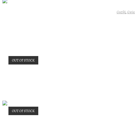
Guziki
,
Gwia
OUT OF STOCK
OUT OF STOCK