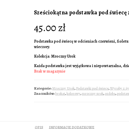
Sześciokątna podstawka pod świecę 
45.00
zł
Podstawka pod świecę w odcieniach czerwieni, fioletu
wieczory.
Kolekcja: Mroczny Urok
Każda podstawka jest wyjątkowa i niepowtarzalna, dzi
Brak w magazynie
Kategorie:
Mroczny Urok
,
Podstawki pod świece
,
Wyroby z ży
Znaczników:
brokat
,
kolorowy
,
mroczny urok
,
ozdoba
,
podsta
OPIS
INFORMACJE DODATKOWE