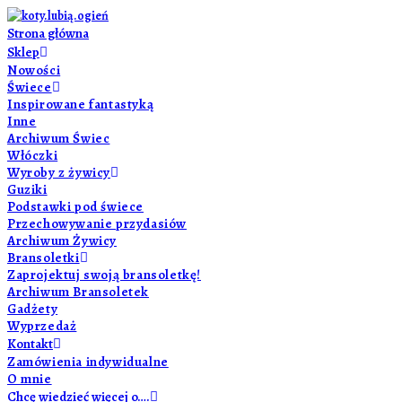
Strona główna
Sklep
Nowości
Świece
Inspirowane fantastyką
Inne
Archiwum Świec
Włóczki
Wyroby z żywicy
Guziki
Podstawki pod świece
Przechowywanie przydasiów
Archiwum Żywicy
Bransoletki
Zaprojektuj swoją bransoletkę!
Archiwum Bransoletek
Gadżety
Wyprzedaż
Kontakt
Zamówienia indywidualne
O mnie
Chcę wiedzieć więcej o….