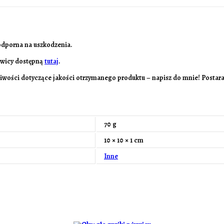
 odporna na uszkodzenia.
żywicy dostępną
tutaj
.
pliwości dotyczące jakości otrzymanego produktu – napisz do mnie! Postaram
70 g
10 × 10 × 1 cm
Inne