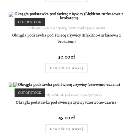
OUT OF STOCK
Archiwum Wyrobów z żywicy
,
Święto Spadających Gwiazd
Okrągła podstawka pod świecę z żywicy (Błękitno-turkusowa z
brokatem)
30.00
zł
Dowiedz się więcej
OUT OF STOCK
Mroczny Urok
,
Podstawki pod świece
,
Wyroby z żywicy
Okrągła podstawka pod świecę z żywicy (czerwono-czarna)
45.00
zł
Dowiedz się więcej