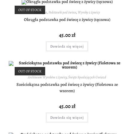
OUT OF STOCK
Nostalgia
,
Podstawki pod świece
,
Wyroby z żywicy
Okrągła podstawka pod świecę z żywicy (tęczowa)
45.00
zł
Dowiedz się więcej
OUT OF STOCK
Archiwum Wyrobów z żywicy
,
Święto Spadających Gwiazd
Sześciokątna podstawka pod świecę z żywicy (Fioletowa ze
wzorem)
45.00
zł
Dowiedz się więcej