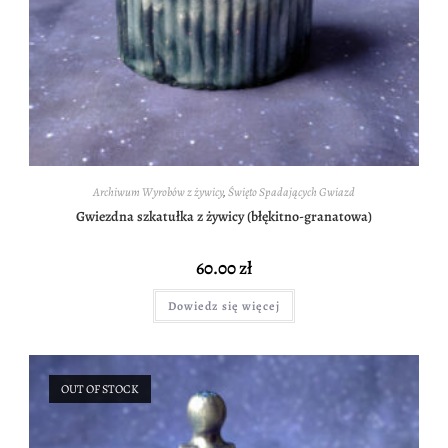
Archiwum Wyrobów z żywicy
,
Święto Spadających Gwiazd
Gwiezdna szkatułka z żywicy (błękitno-granatowa)
60.00
zł
Dowiedz się więcej
OUT OF STOCK