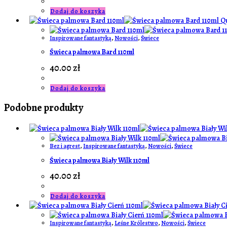
Dodaj do koszyka
Qu
Inspirowane fantastyką
,
Nowości
,
Świece
Świeca palmowa Bard 110ml
40.00
zł
Dodaj do koszyka
Podobne produkty
Bez i agrest
,
Inspirowane fantastyką
,
Nowości
,
Świece
Świeca palmowa Biały Wilk 110ml
40.00
zł
Dodaj do koszyka
Inspirowane fantastyką
,
Leśne Królestwo
,
Nowości
,
Świece