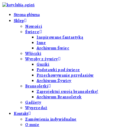
Skip
to
Strona główna
content
Sklep
Nowości
Świece
Inspirowane fantastyką
Inne
Archiwum Świec
Włóczki
Wyroby z żywicy
Guziki
Podstawki pod świece
Przechowywanie przydasiów
Archiwum Żywicy
Bransoletki
Zaprojektuj swoją bransoletkę!
Archiwum Bransoletek
Gadżety
Wyprzedaż
Kontakt
Zamówienia indywidualne
O mnie