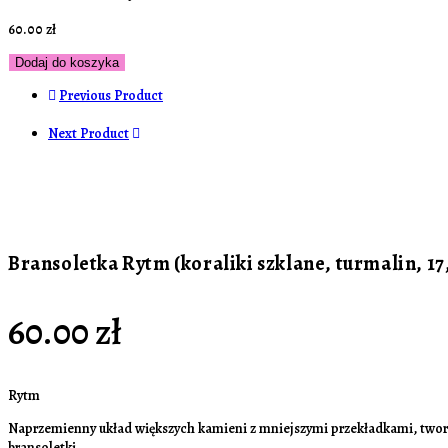
60.00
zł
ilość
Dodaj do koszyka
Bransoletka
Previous Product
Rytm
(koraliki
Next Product
szklane,
turmalin,
17,5cm)
Bransoletka Rytm (koraliki szklane, turmalin, 1
60.00
zł
Rytm
Naprzemienny układ większych kamieni z mniejszymi przekładkami, tworz
bransoletki.