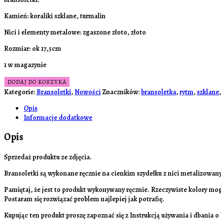
Kamień: koraliki szklane, turmalin
Nici i elementy metalowe: zgaszone złoto, złoto
Rozmiar: ok 17,5cm
1 w magazynie
ilość
DODAJ DO KOSZYKA
Bransoletka
Kategorie:
Bransoletki
,
Nowości
Znaczników:
bransoletka
,
rytm
,
szklane
Rytm
Opis
(koraliki
Informacje dodatkowe
szklane,
turmalin,
Opis
17,5cm)
Sprzedaż produktu ze zdjęcia.
Bransoletki są wykonane ręcznie na cienkim szydełku z nici metalizowanyc
Pamiętaj, że jest to produkt wykonywany ręcznie. Rzeczywiste kolory mog
Postaram się rozwiązać problem najlepiej jak potrafię.
Kupując ten produkt proszę zapoznać się z Instrukcją używania i dbania 