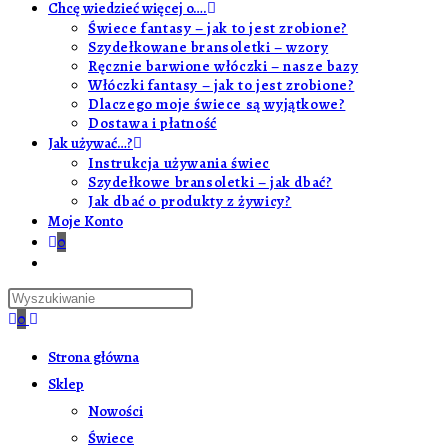
Chcę wiedzieć więcej o….
Świece fantasy – jak to jest zrobione?
Szydełkowane bransoletki – wzory
Ręcznie barwione włóczki – nasze bazy
Włóczki fantasy – jak to jest zrobione?
Dlaczego moje świece są wyjątkowe?
Dostawa i płatność
Jak używać…?
Instrukcja używania świec
Szydełkowe bransoletki – jak dbać?
Jak dbać o produkty z żywicy?
Moje Konto
0
Toggle
website
Press
search
Escape
0
to
close
Strona główna
the
Sklep
search
Nowości
panel.
Świece