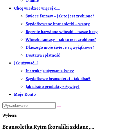
O mnie
Chcę wiedzieć więcej o….
Świece fantasy – jak to jest zrobione?
Szydełkowane bransoletki – wzory
Ręcznie barwione włóczki – nasze bazy
Włóczki fantasy – jak to jest zrobione?
Dlaczego moje świece są wyjątkowe?
Dostawa i płatność
Jak używać…?
Instrukcja używania świec
Szydełkowe bransoletki – jak dbać?
Jak dbać o produkty z żywicy?
Moje Konto
Search
this
Wybierz:
website
Bransoletka Rytm (koraliki szklane,…