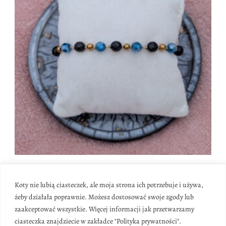
Bransoletki
,
Nowości
Bransoletka Rytm (koraliki szklane, turmalin, 17,5cm)
Koty nie lubią ciasteczek, ale moja strona ich potrzebuje i używa,
żeby działała poprawnie. Możesz dostosować swoje zgody lub
60.00
zł
zaakceptować wszystkie. Więcej informacji jak przetwarzamy
ciasteczka znajdziecie w zakładce "Polityka prywatności".
Dodaj do koszyka