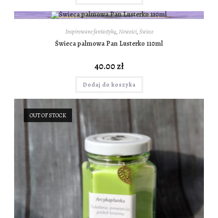
Inspirowane fantastyką
,
Nowości
,
Świece
Świeca palmowa Pan Lusterko 110ml
40.00
zł
Dodaj do koszyka
OUT OF STOCK