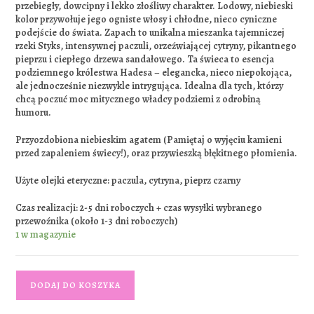
przebiegły, dowcipny i lekko złośliwy charakter. Lodowy, niebieski
kolor przywołuje jego ogniste włosy i chłodne, nieco cyniczne
podejście do świata. Zapach to unikalna mieszanka tajemniczej
rzeki Styks, intensywnej paczuli, orzeźwiającej cytryny, pikantnego
pieprzu i ciepłego drzewa sandałowego. Ta świeca to esencja
podziemnego królestwa Hadesa – elegancka, nieco niepokojąca,
ale jednocześnie niezwykle intrygująca. Idealna dla tych, którzy
chcą poczuć moc mitycznego władcy podziemi z odrobiną
humoru.
Przyozdobiona niebieskim agatem (Pamiętaj o wyjęciu kamieni
przed zapaleniem świecy!), oraz przywieszką błękitnego płomienia.
Użyte olejki eteryczne: paczula, cytryna, pieprz czarny
Czas realizacji: 2-5 dni roboczych + czas wysyłki wybranego
przewoźnika (około 1-3 dni roboczych)
1 w magazynie
DODAJ DO KOSZYKA