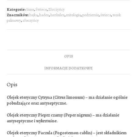
Kategorie:
Inne
,
Świece
,
Złoczyńcy
Znaczników:
bajka
,
hades
,
herkules
,
mitologia
,
podziemie
,
świeca
,
wosk
palmowy
,
złoczyńcy
OPIS
INFORMACJE DODATKOWE
Opis
Olejek eteryczny Cytryna (Citrus limonum) – ma działanie ogólnie
pobudzające oraz antyseptyczne.
Olejek eteryczny Pieprz czarny (Peper nigrum) – ma działanie
antyseptyczne i wykrztuśne.
Olejek eteryczny Paczula (Pogostemon cablin) – jest składnikiem