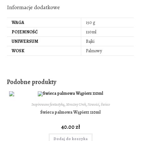
Informacje dodatkowe
WAGA
150 g
POJEMNOŚĆ
110ml
UNIWERSUM
Bajki
WOSK
Palmowy
Podobne produkty
Inspirowane fantastyką
,
Mroczny Urok
,
Nowości
,
Świece
Świeca palmowa Wąpierz 110ml
40.00
zł
Dodaj do koszyka