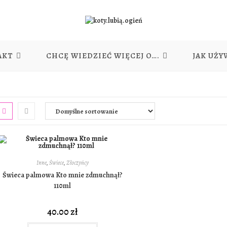
AKT
CHCĘ WIEDZIEĆ WIĘCEJ O….
JAK UŻY
Inne
,
Świece
,
Złoczyńcy
Świeca palmowa Kto mnie zdmuchnął?
110ml
40.00
zł