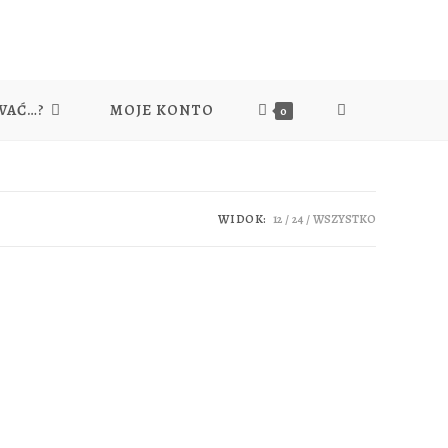
WAĆ…?
MOJE KONTO
TOGGLE
0
WEBSITE
WIDOK:
12
24
WSZYSTKO
SEARCH