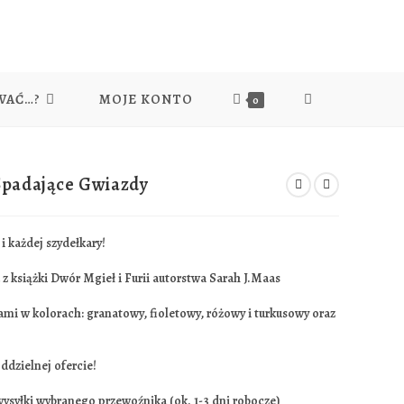
WAĆ…?
MOJE KONTO
TOGGLE
0
WEBSITE
Spadające Gwiazdy
SEARCH
i każdej szydełkary!
 książki Dwór Mgieł i Furii autorstwa Sarah J.Maas
kami w kolorach: granatowy, fioletowy, różowy i turkusowy oraz
dzielnej ofercie!
 wysyłki wybranego przewoźnika (ok. 1-3 dni robocze)