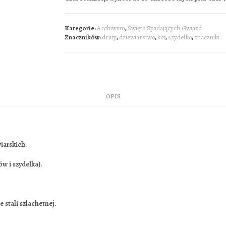
Kategorie:
Archiwum
,
Święto Spadających Gwiazd
Znaczników:
druty
,
dziewiarstwo
,
kot
,
szydełko
,
znaczniki
OPIS
iarskich.
w i szydełka).
e stali szlachetnej.