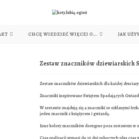
AKT
CHCĘ WIEDZIEĆ WIĘCEJ O….
JAK UŻY
Zestaw znaczników dziewiarskich 
Zestaw znaczników dziewiarskich dla każdej druciary 
Znaczniki inspirowane Świętem Spadających Gwiazd z
W zestawie znajdują się 4 znaczniki ze szklanymi łez
jeden znacznik z księżycem i gwiazdą.
Inne kolory znaczników dostępne poza zestawem w od
Czas realizacji wynosi do 10 dni roboczych plus czas