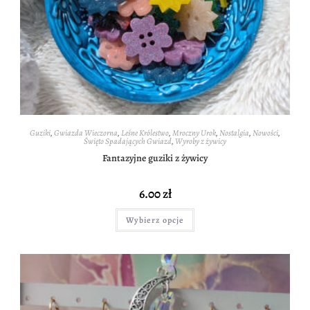
Guziki
,
Gwiazda Wieczorna
,
Leśne Królestwo
,
Mroczny Urok
,
Nostalgia
,
Nowości
,
Święto Spadających Gwiazd
,
Wyroby z żywicy
Fantazyjne guziki z żywicy
6.00
zł
Wybierz opcje