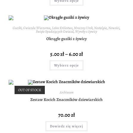
Wybierz opcje
Guziki
,
Gwiazda Wieczorna
,
Leśne Królestwo
,
Mroczny Urok
,
Nostalgia
,
Nowości
,
Święto Spadających Gwiazd
,
Wyroby z żywicy
Okrągłe guziki z żywicy
5.00
zł
–
6.00
zł
Wybierz opcje
OUT OF STOCK
Archiwum
Zestaw Kocich Znaczników dziewiarskich
70.00
zł
Dowiedz się więcej