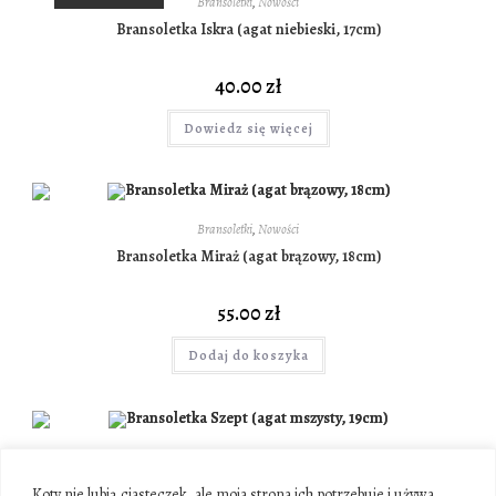
Bransoletki
,
Nowości
Bransoletka Iskra (agat niebieski, 17cm)
40.00
zł
Dowiedz się więcej
Bransoletki
,
Nowości
Bransoletka Miraż (agat brązowy, 18cm)
55.00
zł
Dodaj do koszyka
Bransoletki
,
Nowości
Bransoletka Szept (agat mszysty, 19cm)
Koty nie lubią ciasteczek, ale moja strona ich potrzebuje i używa,