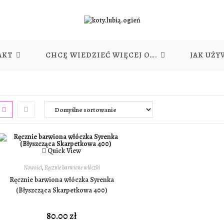
AKT
CHCĘ WIEDZIEĆ WIĘCEJ O….
JAK UŻY
Quick View
Nowości
,
Ręcznie barwione włóczki
Ręcznie barwiona włóczka Syrenka
(Błyszcząca Skarpetkowa 400)
80.00
zł