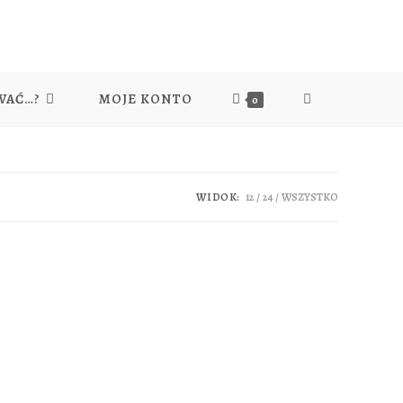
WAĆ…?
MOJE KONTO
TOGGLE
0
WEBSITE
WIDOK:
12
24
WSZYSTKO
SEARCH