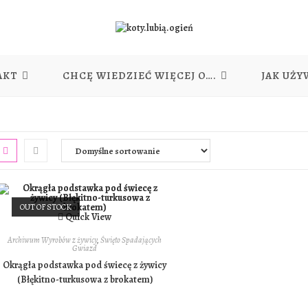
AKT
CHCĘ WIEDZIEĆ WIĘCEJ O….
JAK UŻY
OUT OF STOCK
Quick View
Archiwum Wyrobów z żywicy
,
Święto Spadających
Gwiazd
Okrągła podstawka pod świecę z żywicy
(Błękitno-turkusowa z brokatem)