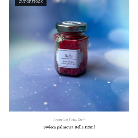
OUT OF STOCK
Archwium Świec
,
Ćwir
Świeca palmowa Bella 110ml