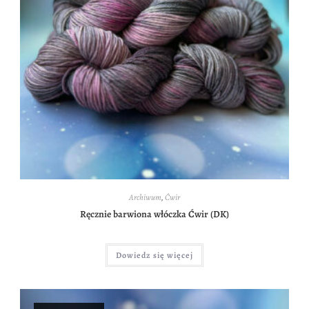
Archiwum
,
Ćwir
Ręcznie barwiona włóczka Ćwir (DK)
Dowiedz się więcej