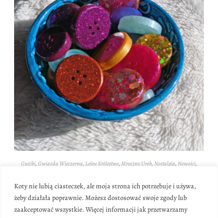
Guziki
,
Gwiazda Wieczorna
,
Leśne Królestwo
,
Mroczny Urok
,
Nostalgia
,
Nowości
,
Święto Spadających Gwiazd
,
Wyroby z żywicy
Okrągłe guziki z żywicy
Koty nie lubią ciasteczek, ale moja strona ich potrzebuje i używa,
żeby działała poprawnie. Możesz dostosować swoje zgody lub
5.00
zł
–
6.00
zł
zaakceptować wszystkie. Więcej informacji jak przetwarzamy