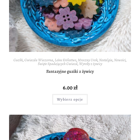
Guziki
,
Gwiazda Wieczorna
,
Leśne Królestwo
,
Mroczny Urok
,
Nostalgia
,
Nowości
,
Święto Spadających Gwiazd
,
Wyroby z żywicy
Fantazyjne guziki z żywicy
6.00
zł
Wybierz opcje