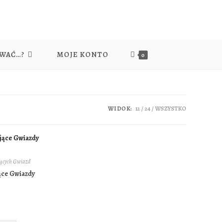
YWAĆ…?
MOJE KONTO
0
WIDOK:
12
24
WSZYSTKO
jących Gwiazd
ące Gwiazdy