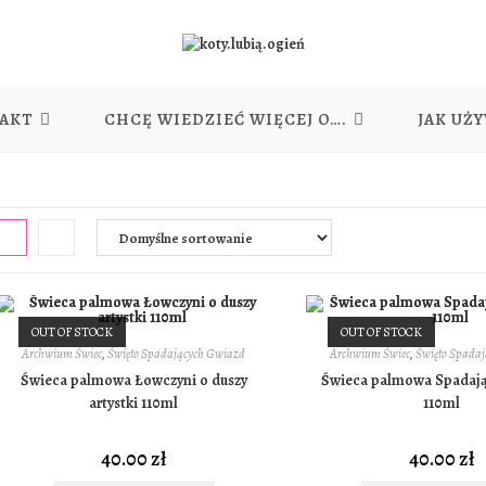
AKT
CHCĘ WIEDZIEĆ WIĘCEJ O….
JAK UŻ
OUT OF STOCK
OUT OF STOCK
Archwium Świec
,
Święto Spadających Gwiazd
Archwium Świec
,
Święto Spada
Świeca palmowa Łowczyni o duszy
Świeca palmowa Spadaj
artystki 110ml
110ml
40.00
zł
40.00
zł