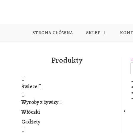
Skip
to
content
STRONA GŁÓWNA
SKLEP
KON
Produkty
Świece
Wyroby z żywicy
Włóczki
Gadżety