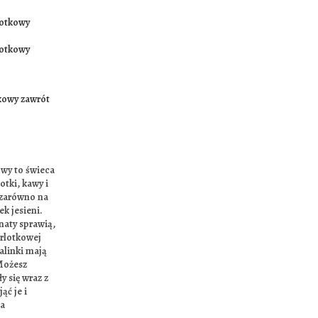
kowy zawrót
owy to świeca
otki, kawy i
 zarówno na
ek jesieni.
naty sprawią,
arlotkowej
alinki mają
Możesz
y się wraz z
ąć je i
ka