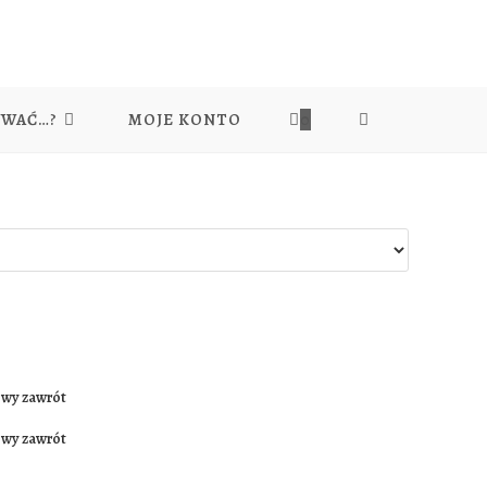
YWAĆ…?
MOJE KONTO
0
TOGGLE
WEBSITE
SEARCH