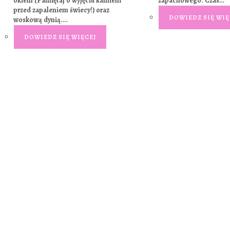
okiem (Pamiętaj o wyjęciu kamieni
zapachowego. Czas…
przed zapaleniem świecy!) oraz
DOWIEDZ SIĘ WIĘ
woskową dynią.…
DOWIEDZ SIĘ WIĘCEJ