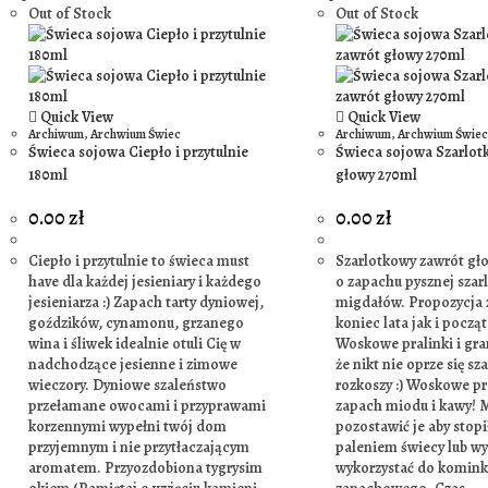
Out of Stock
Out of Stock
Quick View
Quick View
Archiwum
,
Archwium Świec
Archiwum
,
Archwium Świec
Świeca sojowa Ciepło i przytulnie
Świeca sojowa Szarlot
180ml
głowy 270ml
0.00
zł
0.00
zł
Ciepło i przytulnie to świeca must
Szarlotkowy zawrót gł
have dla każdej jesieniary i każdego
o zapachu pysznej szarl
jesieniarza :) Zapach tarty dyniowej,
migdałów. Propozycja
goździków, cynamonu, grzanego
koniec lata jak i począt
wina i śliwek idealnie otuli Cię w
Woskowe pralinki i gra
nadchodzące jesienne i zimowe
że nikt nie oprze się sz
wieczory. Dyniowe szaleństwo
rozkoszy :) Woskowe pr
przełamane owocami i przyprawami
zapach miodu i kawy! 
korzennymi wypełni twój dom
pozostawić je aby stopił
przyjemnym i nie przytłaczającym
paleniem świecy lub wyj
aromatem. Przyozdobiona tygrysim
wykorzystać do komin