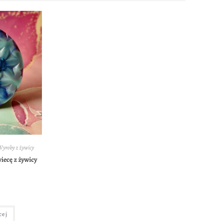
Wyroby z żywicy
iecę z żywicy
cej