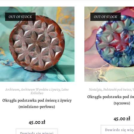
OUT OF STOCK
OUT OF STOCK
Archiwum
,
Archiwum Wyrobów z żywicy
,
Leśne
Nostalgia
,
Podstawki pod świece
,
Królestwo
Okrągła podstawka pod św
Okrągła podstawka pod świecę z żywicy
(tęczowa)
(miedziano-perłowa)
45.00
zł
45.00
zł
Dowiedz się wię
Dowiedz się więcej