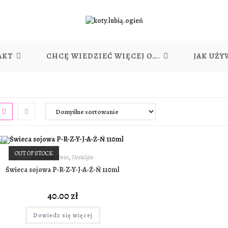
AKT
CHCĘ WIEDZIEĆ WIĘCEJ O….
JAK UŻY
OUT OF STOCK
Archwium Świec
,
Nostalgia
Świeca sojowa P-R-Z-Y-J-A-Ź-Ń 110ml
40.00
zł
Dowiedz się więcej