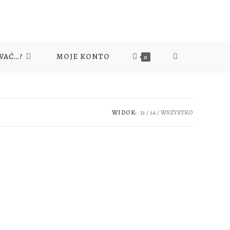
WAĆ…?
MOJE KONTO
TOGGLE
0
WEBSITE
WIDOK:
12
24
WSZYSTKO
SEARCH