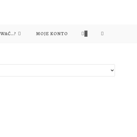
YWAĆ…?
MOJE KONTO
0
TOGGLE
WEBSITE
SEARCH