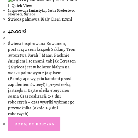
Quick View
Inspirowane fantastyką
,
Leśne Królestwo
,
Nowości
,
Świece
Świeca palmowa Biały Cierń 110ml
40.00
zł
Świeca inspirowana Rowanem,
postacią z serii książek Szklany Tron
autorstwa Sarah J Maas. Pachnie
śniegiem i sosnami, tak jak Terrasen
:) Świeca jest w kolorze białym na
wosku palmowym z jaspisem
(Pamiętaj o wyjęciu kamieni przed
zapaleniem świecy!) i przywieszką
jastrzębia. Użyte olejki eteryczne:
sosna Czas realizacji: 2-5 dni
roboczych + czas wysyłki wybranego
przewoźnika (około 1-3 dni
roboczych)
DODAJ DO KOSZYKA