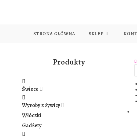
Skip
to
content
STRONA GŁÓWNA
SKLEP
KON
Produkty
Świece
Wyroby z żywicy
Włóczki
Gadżety