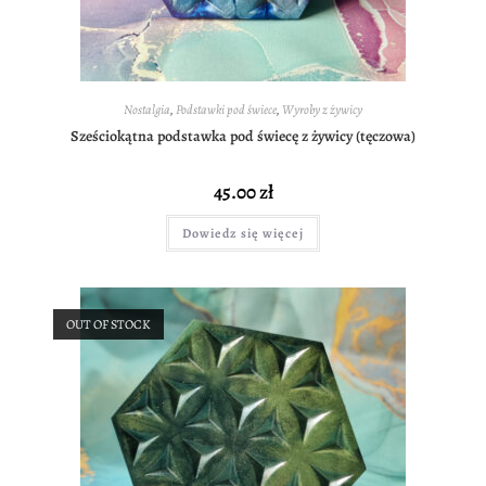
Nostalgia
,
Podstawki pod świece
,
Wyroby z żywicy
Sześciokątna podstawka pod świecę z żywicy (tęczowa)
45.00
zł
Dowiedz się więcej
OUT OF STOCK