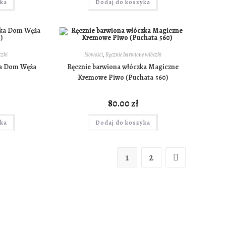
yka
Dodaj do koszyka
czki
Nowości
,
Ręcznie barwione włóczki
ka Dom Węża
Ręcznie barwiona włóczka Magiczne
Kremowe Piwo (Puchata 560)
80.00
zł
yka
Dodaj do koszyka
1
2