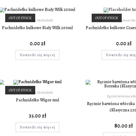
OUT OF STOCK
OUT OF STOCK
Archiwum Pachnidełek
Archiwum
,
Archiwum Pac
Pachnidełko kulkowe Biały Wilk 200ml
Pachnidełko kulkowe Czaro
0.00
zł
0.00
zł
Dowiedz się więcej
Dowiedz się wię
OUT OF STOCK
Archiwum Pachnidełek
Ręcznie barwione włó
Pachnidełko Wigor 6ml
Ręcznie barwiona włóczka
(Klasyczna 230
35.00
zł
80.00
zł
Dowiedz się więcej