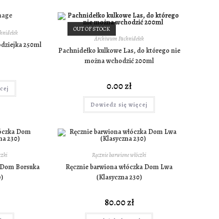
OUT OF STOCK
hnidełek
Archiwum Pachnidełek
dziejka 250ml
Pachnidełko kulkowe Las, do którego nie
można wchodzić 200ml
0.00
zł
cej
Dowiedz się więcej
czki
Ręcznie barwione włóczki
 Dom Borsuka
Ręcznie barwiona włóczka Dom Lwa
)
(Klasyczna 230)
80.00
zł