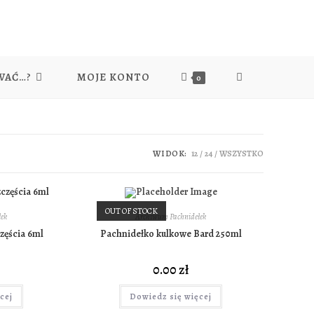
WAĆ…?
MOJE KONTO
0
WIDOK:
12
24
WSZYSTKO
OUT OF STOCK
ek
Archiwum Pachnidełek
zęścia 6ml
Pachnidełko kulkowe Bard 250ml
0.00
zł
cej
Dowiedz się więcej