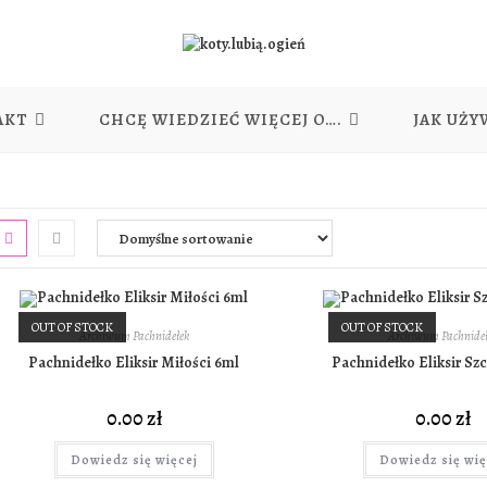
AKT
CHCĘ WIEDZIEĆ WIĘCEJ O….
JAK UŻY
OUT OF STOCK
OUT OF STOCK
Archiwum Pachnidełek
Archiwum Pachnideł
Pachnidełko Eliksir Miłości 6ml
Pachnidełko Eliksir Szc
0.00
zł
0.00
zł
Dowiedz się więcej
Dowiedz się wię