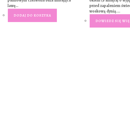
palmowym czerwona baza imitująca
okiem (Pamiętaj o wyję
lawę…
przed zapaleniem świec
woskową dynią.…
DODAJ DO KOSZYKA
DOWIEDZ SIĘ WIĘ