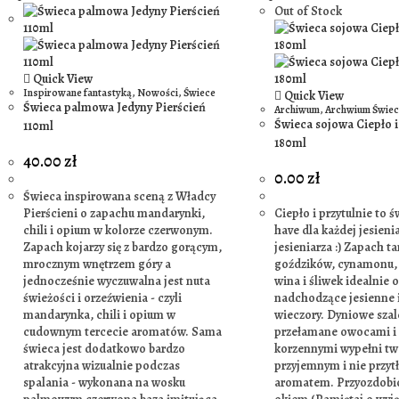
Out of Stock
Quick View
Inspirowane fantastyką
,
Nowości
,
Świece
Quick View
Świeca palmowa Jedyny Pierścień
Archiwum
,
Archwium Świec
Świeca sojowa Ciepło i
110ml
180ml
40.00
zł
0.00
zł
Świeca inspirowana sceną z Władcy
Pierścieni o zapachu mandarynki,
Ciepło i przytulnie to 
chili i opium w kolorze czerwonym.
have dla każdej jesieni
Zapach kojarzy się z bardzo gorącym,
jesieniarza :) Zapach ta
mrocznym wnętrzem góry a
goździków, cynamonu,
jednocześnie wyczuwalna jest nuta
wina i śliwek idealnie o
świeżości i orzeźwienia - czyli
nadchodzące jesienne 
mandarynka, chili i opium w
wieczory. Dyniowe sza
cudownym tercecie aromatów. Sama
przełamane owocami i
świeca jest dodatkowo bardzo
korzennymi wypełni t
atrakcyjna wizualnie podczas
przyjemnym i nie przyt
spalania - wykonana na wosku
aromatem. Przyozdobi