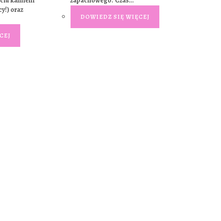
ciu kamieni
zapachowego. Czas…
y!) oraz
DOWIEDZ SIĘ WIĘCEJ
CEJ