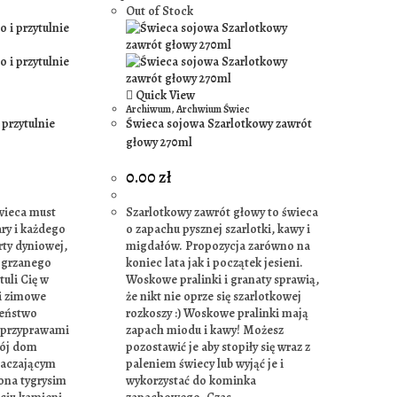
Out of Stock
Quick View
Archiwum
,
Archwium Świec
 przytulnie
Świeca sojowa Szarlotkowy zawrót
głowy 270ml
0.00
zł
świeca must
Szarlotkowy zawrót głowy to świeca
ary i każdego
o zapachu pysznej szarlotki, kawy i
rty dyniowej,
migdałów. Propozycja zarówno na
 grzanego
koniec lata jak i początek jesieni.
tuli Cię w
Woskowe pralinki i granaty sprawią,
i zimowe
że nikt nie oprze się szarlotkowej
leństwo
rozkoszy :) Woskowe pralinki mają
 przyprawami
zapach miodu i kawy! Możesz
wój dom
pozostawić je aby stopiły się wraz z
łaczającym
paleniem świecy lub wyjąć je i
ona tygrysim
wykorzystać do kominka