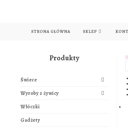
Skip
to
content
STRONA GŁÓWNA
SKLEP
KON
Produkty
Świece
Wyroby z żywicy
Włóczki
Gadżety